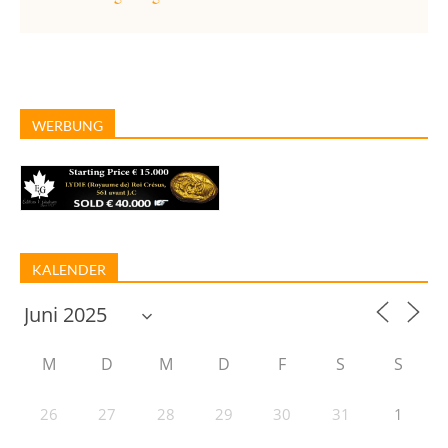
WERBUNG
KALENDER
M
D
M
D
F
S
S
26
27
28
29
30
31
1