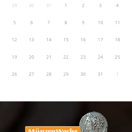
29
30
31
1
2
3
4
5
6
7
8
9
10
11
12
13
14
15
16
17
18
19
20
21
22
23
24
25
26
27
28
29
30
31
1