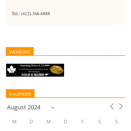
Tel.: (412) 346-6888
WERBUNG
KALENDER
M
D
M
D
F
S
S