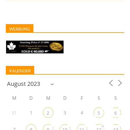
WERBUNG
KALENDER
M
D
M
D
F
S
S
31
1
3
4
2
5
6
+
7
8
9
10
11
12
13