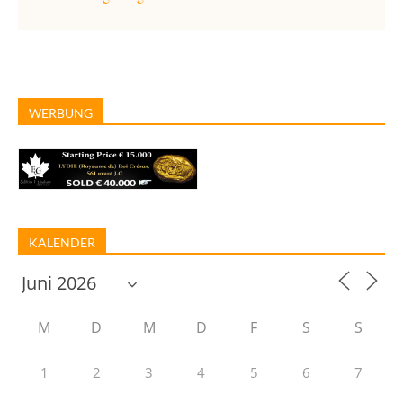
WERBUNG
KALENDER
M
D
M
D
F
S
S
1
2
3
4
5
6
7