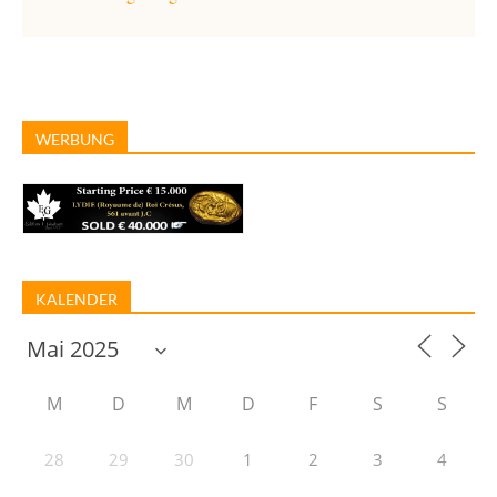
WERBUNG
KALENDER
M
D
M
D
F
S
S
28
29
30
1
2
3
4