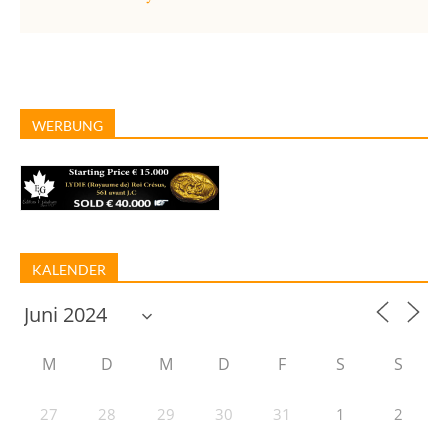
WERBUNG
KALENDER
M
D
M
D
F
S
S
27
28
29
30
31
1
2