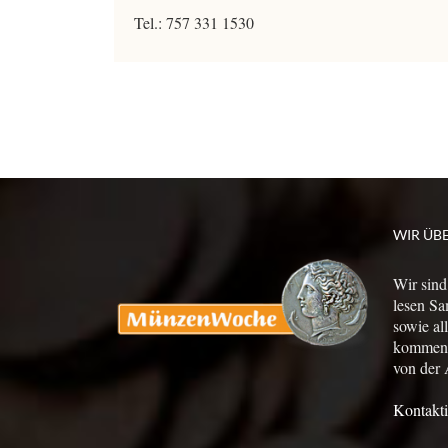
Tel.: 757 331 1530
WIR ÜB
Wir sind
lesen Sa
sowie al
kommen a
von der 
Kontakti