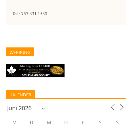
Tel.: 757 331 1530
WERBUNG
KALENDER
M
D
M
D
F
S
S