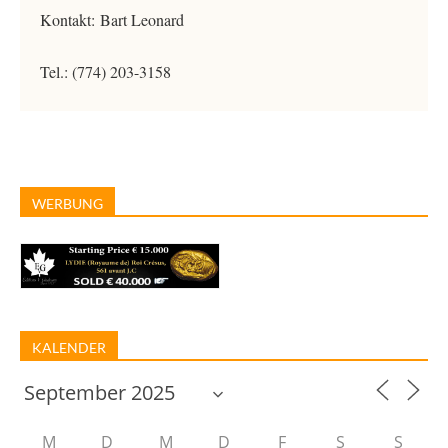
Kontakt: Bart Leonard
Tel.: (774) 203-3158
WERBUNG
KALENDER
M
D
M
D
F
S
S