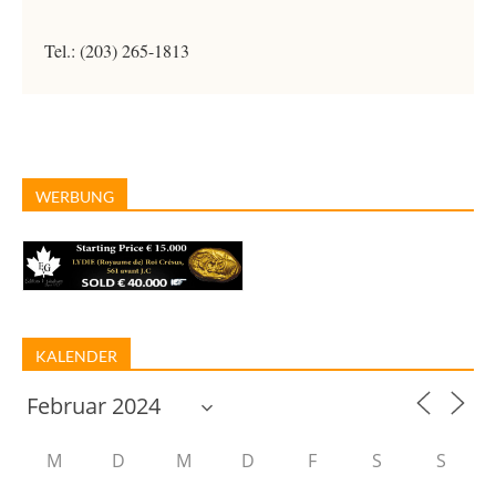
Tel.: (203) 265-1813
WERBUNG
KALENDER
M
D
M
D
F
S
S