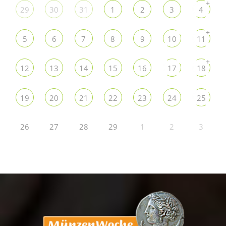
+
29
30
31
1
2
3
4
+
5
6
7
8
9
10
11
+
12
13
14
15
16
17
18
19
20
21
22
23
24
25
26
27
28
29
1
2
3