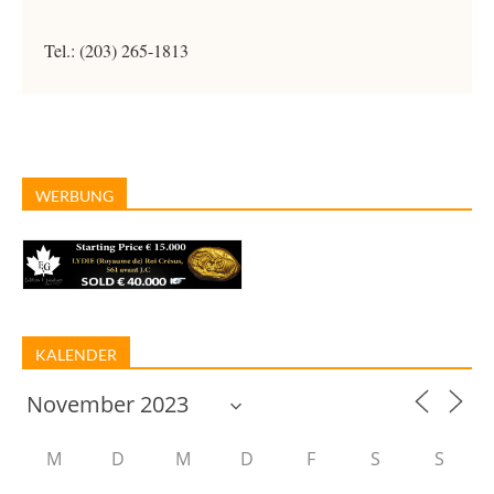
Tel.: (203) 265-1813
WERBUNG
KALENDER
M
D
M
D
F
S
S