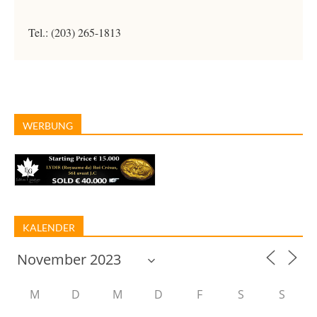
Tel.: (203) 265-1813
WERBUNG
KALENDER
M
D
M
D
F
S
S