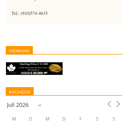
Tel.: (910)574-4635
WERBUNG
KALENDER
M
D
M
D
F
S
S