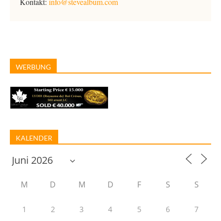
Kontakt:
info@stevealbum.com
WERBUNG
KALENDER
M
D
M
D
F
S
S
1
2
3
4
5
6
7