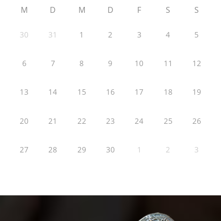
M
D
M
D
F
S
S
30
31
1
2
3
4
5
6
7
8
9
10
11
12
13
14
15
16
17
18
19
20
21
22
23
24
25
26
27
28
29
30
1
2
3