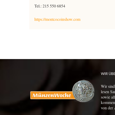
Tel.: 215 550 6854
https://montcocoinshow.com
WIR ÜB
Wir sind
lesen Sa
sowie al
kommen a
von der 