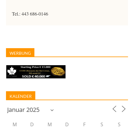
Tel.: 443 686-0146
WERBUNG
KALENDER
M
D
M
D
F
S
S