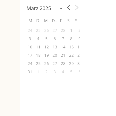
M
D
M
D
F
S
S
24
25
26
27
28
1
2
3
4
5
6
7
8
9
10
11
12
13
14
15
16
17
18
19
20
21
22
23
24
25
26
27
28
29
30
31
1
2
3
4
5
6