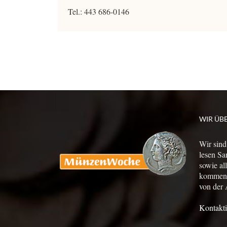
Tel.: 443 686-0146
WIR ÜB
Wir sind
lesen Sa
sowie al
kommen a
von der 
Kontakti