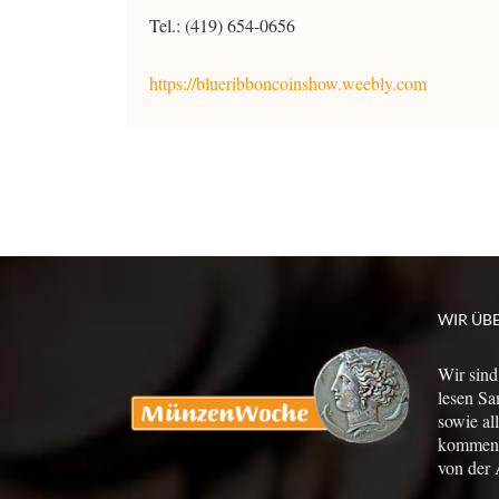
Tel.: (419) 654-0656
https://blueribboncoinshow.weebly.com
WIR ÜB
Wir sind
lesen Sa
sowie al
kommen a
von der 