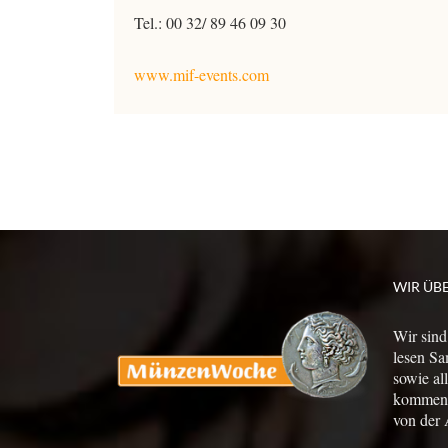
Tel.: 00 32/ 89 46 09 30
www.mif-events.com
WIR ÜB
Wir sind
lesen Sa
sowie al
kommen a
von der 