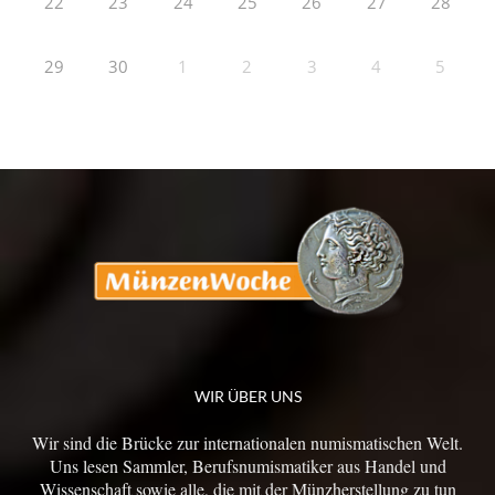
22
23
24
25
26
27
28
29
30
1
2
3
4
5
WIR ÜBER UNS
Wir sind die Brücke zur internationalen numismatischen Welt.
Uns lesen Sammler, Berufsnumismatiker aus Handel und
Wissenschaft sowie alle, die mit der Münzherstellung zu tun