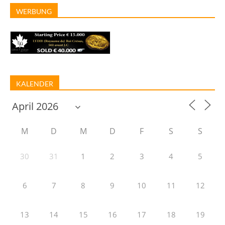
WERBUNG
KALENDER
M
D
M
D
F
S
S
30
31
1
2
3
4
5
6
7
8
9
10
11
12
13
14
15
16
17
18
19