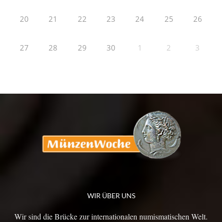
20
21
22
23
24
25
26
27
28
29
30
1
2
3
WIR ÜBER UNS
Wir sind die Brücke zur internationalen numismatischen Welt.