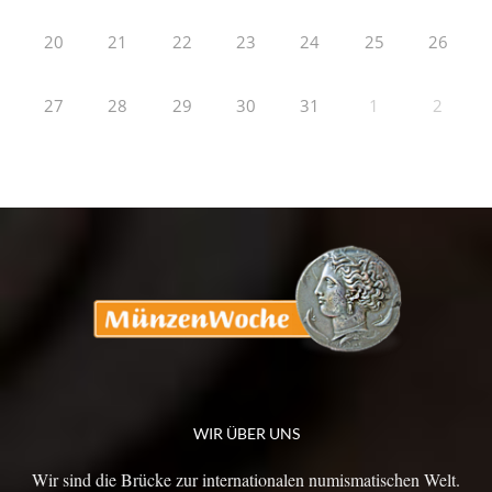
20
21
22
23
24
25
26
27
28
29
30
31
1
2
WIR ÜBER UNS
Wir sind die Brücke zur internationalen numismatischen Welt.