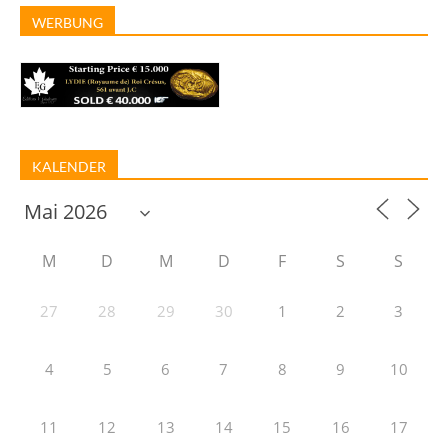
WERBUNG
KALENDER
M
D
M
D
F
S
S
27
28
29
30
1
2
3
4
5
6
7
8
9
10
11
12
13
14
15
16
17