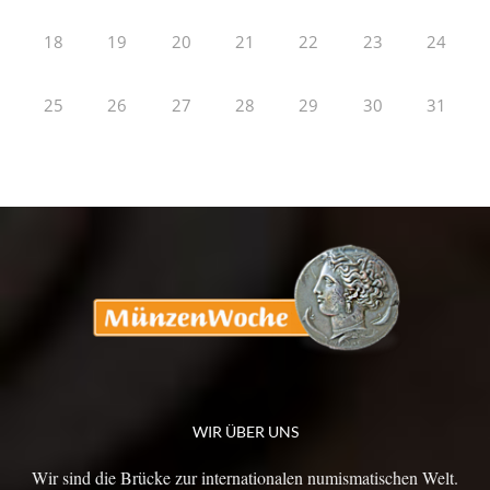
18
19
20
21
22
23
24
25
26
27
28
29
30
31
WIR ÜBER UNS
Wir sind die Brücke zur internationalen numismatischen Welt.