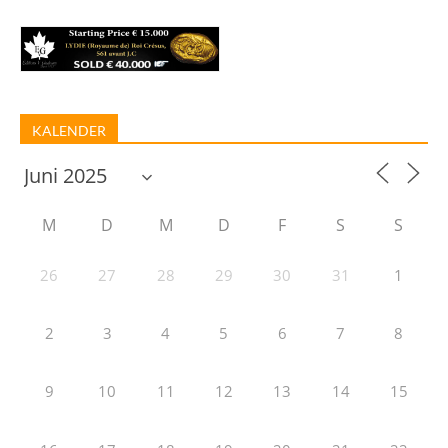
KALENDER
M
D
M
D
F
S
S
26
27
28
29
30
31
1
2
3
4
5
6
7
8
9
10
11
12
13
14
15