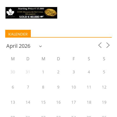
KALENDER
M
D
M
D
F
S
S
30
31
1
2
3
4
5
6
7
8
9
10
11
12
13
14
15
16
17
18
19