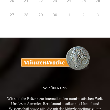
20
21
22
23
24
25
26
27
28
29
30
1
2
3
WIR ÜBER UNS
Wir sind die Brücke zur internationalen numismatischen Welt.
Uns lesen Sammler, Berufsnumismatiker aus Handel und
Wissenschaft sowie alle, die mit der Münzherstellung zu tun