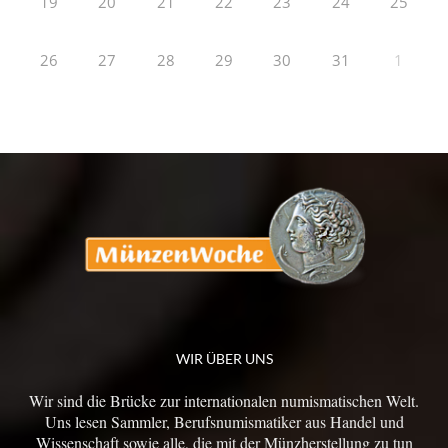
19
20
21
22
23
24
25
26
27
28
29
30
31
1
WIR ÜBER UNS
Wir sind die Brücke zur internationalen numismatischen Welt.
Uns lesen Sammler, Berufsnumismatiker aus Handel und
Wissenschaft sowie alle, die mit der Münzherstellung zu tun