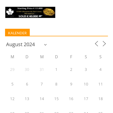
KALENDER
M
D
M
D
F
S
S
29
30
31
1
2
3
4
5
6
7
8
9
10
11
12
13
14
15
16
17
18