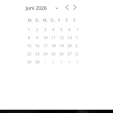
M
D
M
D
F
S
S
1
2
3
4
5
6
7
8
9
10
11
12
13
14
15
16
17
18
19
20
21
22
23
24
25
26
27
28
29
30
1
2
3
4
5