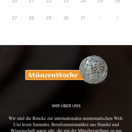
20
21
22
23
24
25
26
27
28
29
30
31
1
2
WIR ÜBER UNS
Wir sind die Brücke zur internationalen numismatischen Welt.
Uns lesen Sammler, Berufsnumismatiker aus Handel und
Wissenschaft sowie alle, die mit der Münzherstellung zu tun