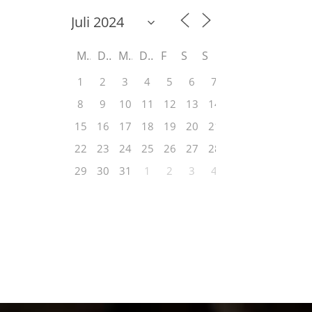
M
D
M
D
F
S
S
1
2
3
4
5
6
7
8
9
10
11
12
13
14
15
16
17
18
19
20
21
22
23
24
25
26
27
28
29
30
31
1
2
3
4