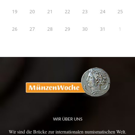
19
20
21
22
23
24
25
26
27
28
29
30
31
1
WIR ÜBER UNS
Wir sind die Brücke zur internationalen numismatischen Welt.