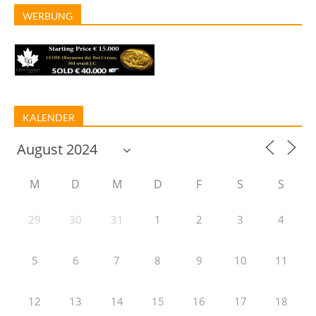
WERBUNG
KALENDER
M
D
M
D
F
S
S
29
30
31
1
2
3
4
5
6
7
8
9
10
11
12
13
14
15
16
17
18