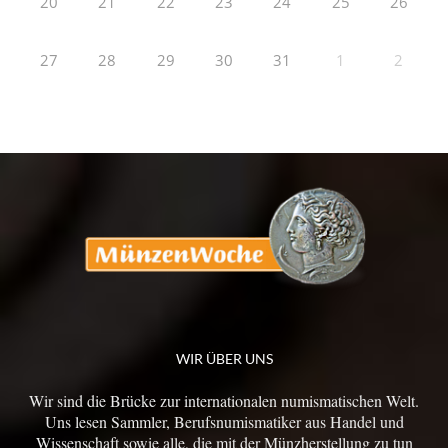
20
21
22
23
24
25
26
27
28
29
30
31
1
2
WIR ÜBER UNS
Wir sind die Brücke zur internationalen numismatischen Welt.
Uns lesen Sammler, Berufsnumismatiker aus Handel und
Wissenschaft sowie alle, die mit der Münzherstellung zu tun