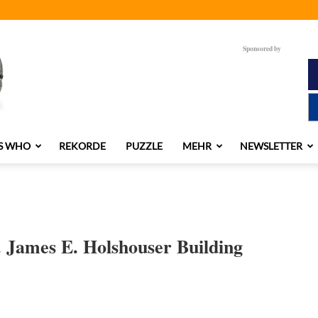
Sponsored by
S WHO
REKORDE
PUZZLE
MEHR
NEWSLETTER
 James E. Holshouser Building