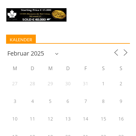
KALENDER
M
D
M
D
F
S
S
27
28
29
30
31
1
2
3
4
5
6
7
8
9
10
11
12
13
14
15
16