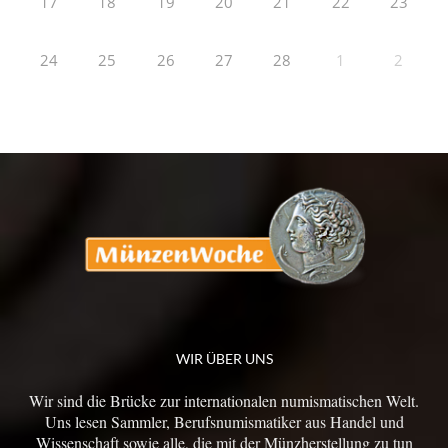
17
18
19
20
21
22
23
24
25
26
27
28
1
2
WIR ÜBER UNS
Wir sind die Brücke zur internationalen numismatischen Welt.
Uns lesen Sammler, Berufsnumismatiker aus Handel und
Wissenschaft sowie alle, die mit der Münzherstellung zu tun