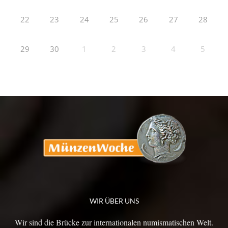
22
23
24
25
26
27
28
29
30
1
2
3
4
5
WIR ÜBER UNS
Wir sind die Brücke zur internationalen numismatischen Welt.