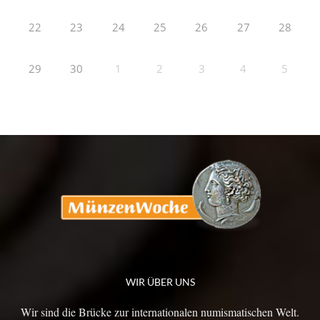
22
23
24
25
26
27
28
29
30
1
2
3
4
5
WIR ÜBER UNS
Wir sind die Brücke zur internationalen numismatischen Welt.