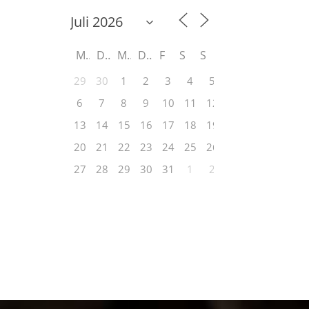
M
D
M
D
F
S
S
29
30
1
2
3
4
5
6
7
8
9
10
11
12
13
14
15
16
17
18
19
20
21
22
23
24
25
26
27
28
29
30
31
1
2