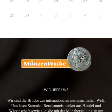
22
23
24
25
26
27
28
29
30
1
2
3
4
5
WIR ÜBER UNS
Wir sind die Brücke zur internationalen numismatischen Welt.
Uns lesen Sammler, Berufsnumismatiker aus Handel und
Wissenschaft sowie alle, die mit der Münzherstellung zu tun