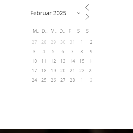
M
D
M
D
F
S
S
27
28
29
30
31
1
2
3
4
5
6
7
8
9
10
11
12
13
14
15
16
17
18
19
20
21
22
23
24
25
26
27
28
1
2