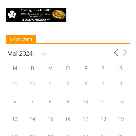
KALENDER
M
D
M
D
F
S
S
29
30
1
2
3
4
5
6
7
8
9
10
11
12
13
14
15
16
17
18
19