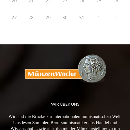
20
21
22
23
24
25
26
27
28
29
30
31
1
2
WIR ÜBER UNS
Wir sind die Brücke zur internationalen numismatischen Welt.
Uns lesen Sammler, Berufsnumismatiker aus Handel und
Wissenschaft sowie alle, die mit der Münzherstellung zu tun