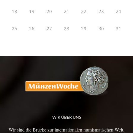
18
19
20
21
22
23
24
25
26
27
28
29
30
31
WIR ÜBER UNS
Wir sind die Brücke zur internationalen numismatischen Welt.