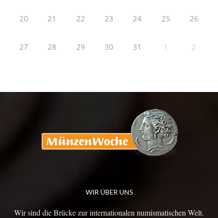
20
21
22
23
24
25
26
27
28
29
30
31
1
2
WIR ÜBER UNS
Wir sind die Brücke zur internationalen numismatischen Welt.