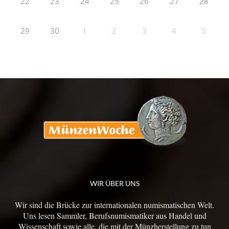
22
23
24
25
26
27
28
29
30
1
2
3
4
5
WIR ÜBER UNS
Wir sind die Brücke zur internationalen numismatischen Welt.
Uns lesen Sammler, Berufsnumismatiker aus Handel und
Wissenschaft sowie alle, die mit der Münzherstellung zu tun