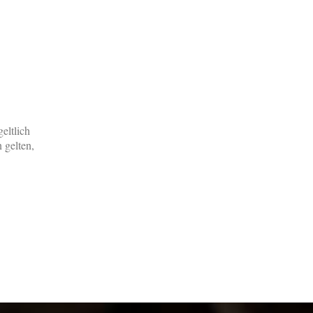
eltlich
 gelten,