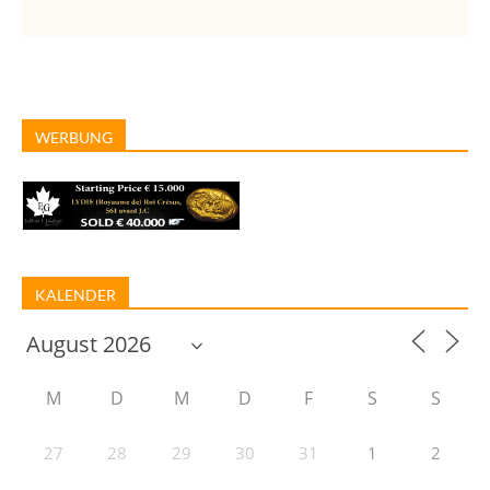
WERBUNG
KALENDER
M
D
M
D
F
S
S
27
28
29
30
31
1
2