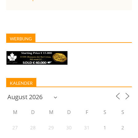
WERBUNG
KALENDER
M
D
M
D
F
S
S
27
28
29
30
31
1
2