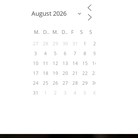
M
D
M
D
F
S
S
27
28
29
30
31
1
2
3
4
5
6
7
8
9
10
11
12
13
14
15
16
17
18
19
20
21
22
23
24
25
26
27
28
29
30
31
1
2
3
4
5
6