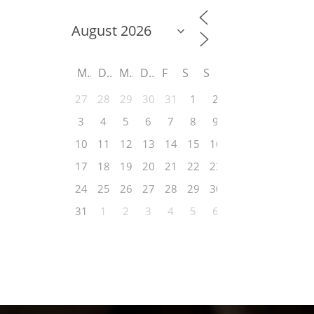
M
D
M
D
F
S
S
27
28
29
30
31
1
2
3
4
5
6
7
8
9
10
11
12
13
14
15
16
17
18
19
20
21
22
23
24
25
26
27
28
29
30
31
1
2
3
4
5
6