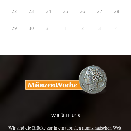
22
23
24
25
26
27
28
29
30
31
1
2
3
4
WIR ÜBER UNS
Wir sind die Brücke zur internationalen numismatischen Welt.