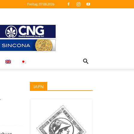
Freitag, 07.08.2026
IAPN
r
achsen-