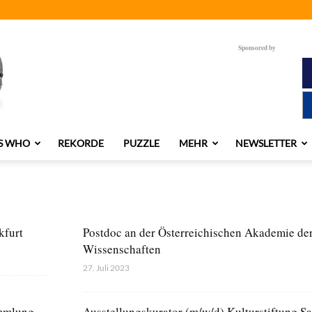
Sponsored by
S WHO
REKORDE
PUZZLE
MEHR
NEWSLETTER
kfurt
Postdoc an der Österreichischen Akademie de
Wissenschaften
27. Juli 2023
ammlung
Ausstellungskurator (m/w/d) Kulturstiftung S